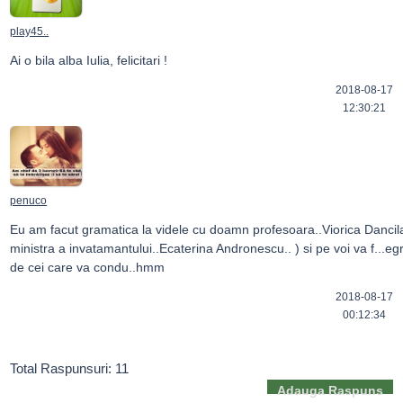
play45..
Ai o bila alba Iulia, felicitari !
2018-08-17
12:30:21
penuco
Eu am facut gramatica la videle cu doamn profesoara..Viorica Dancila.. 
ministra a invatamantului..Ecaterina Andronescu.. ) si pe voi va f...egrij
de cei care va condu..hmm
2018-08-17
00:12:34
Total Raspunsuri: 11
Adauga Raspuns